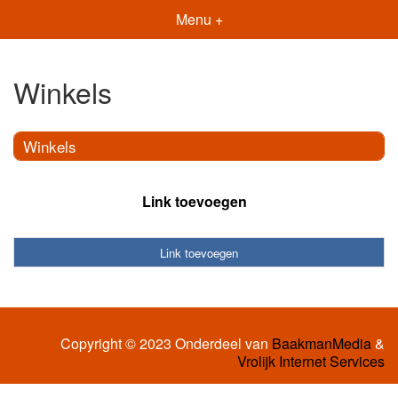
Menu +
Winkels
Winkels
Link toevoegen
Link toevoegen
Copyright © 2023 Onderdeel van
BaakmanMedia
&
Vrolijk Internet Services